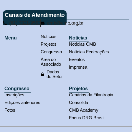
Canais de Atendimento
(61) 3321-9563
cmb@cmb.org.br
Notícias
Menu
Notícias
Projetos
Notícias CMB
Congresso
Notícias Federações
Área do
Eventos
Associado
Imprensa
Dados
do Setor
Congresso
Projetos
Inscrições
Cenários da Filantropia
Edições anteriores
Consolida
Fotos
CMB Academy
Focus DRG Brasil