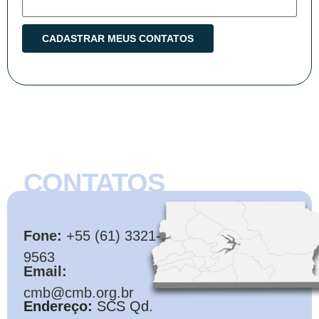
CONTATOS
CMB
Fone:
+55 (61) 3321-
9563
Email:
cmb@cmb.org.br
Endereço:
SCS Qd.