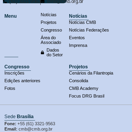
(61) 3321-9563
cmb@cmb.org.br
Notícias
Menu
Notícias
Projetos
Notícias CMB
Congresso
Notícias Federações
Área do
Eventos
Associado
Imprensa
Dados
do Setor
Congresso
Projetos
Inscrições
Cenários da Filantropia
Edições anteriores
Consolida
Fotos
CMB Academy
Focus DRG Brasil
Sede
Brasília
Fone:
+55 (61) 3321-9563
Email:
cmb@cmb.org.br