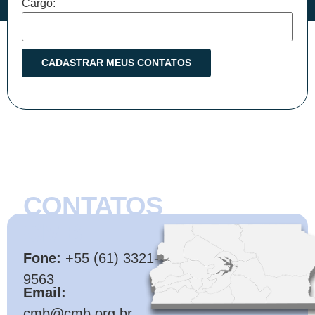
Cargo:
CONTATOS
CMB
Fone:
+55 (61) 3321-
9563
Email:
cmb@cmb.org.br