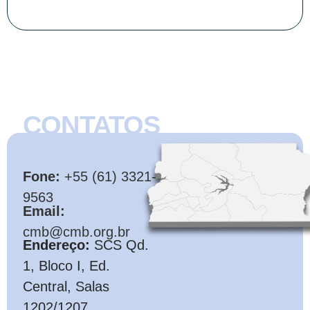
CONTATOS
CMB
Fone:
+55 (61) 3321-
9563
Email:
cmb@cmb.org.br
Endereço:
SCS Qd.
1, Bloco I, Ed.
Central, Salas
1202/1207