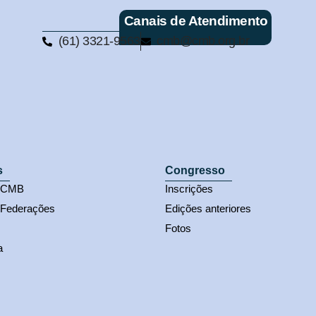
Canais de Atendimento
(61) 3321-9563
cmb@cmb.org.br
s
Congresso
s CMB
Inscrições
 Federações
Edições anteriores
Fotos
a