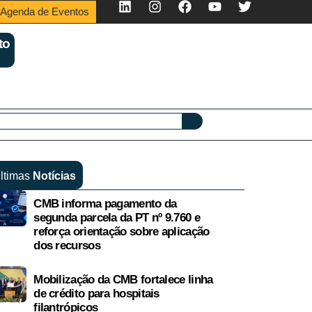
Agenda de Eventos
to
ltimas
Notícias
CMB informa pagamento da
segunda parcela da PT nº 9.760 e
reforça orientação sobre aplicação
dos recursos
Mobilização da CMB fortalece linha
de crédito para hospitais
filantrópicos