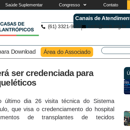
Saúde Suplementar
Congresso
Contato
Canais de Atendimen
(61) 3321-9563
cmb@cmb.org.br
 para Download
Área do Associado
rá ser credenciada para
Ú
ueléticos
último dia 26 visita técnica do Sistema
lo, que visa o credenciamento do hospital
mentos de transplantes de tecidos