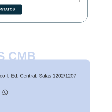
S CMB
o I, Ed. Central, Salas 1202/1207