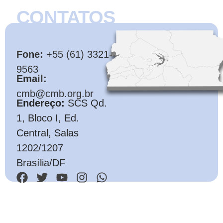
CONTATOS
CMB
Fone:
+55 (61) 3321-
9563
Email:
cmb@cmb.org.br
Endereço:
SCS Qd.
1, Bloco I, Ed.
Central, Salas
1202/1207
Brasília/DF