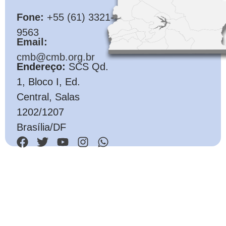
Fone:
+55 (61) 3321-
9563
Email:
cmb@cmb.org.br
Endereço:
SCS Qd.
1, Bloco I, Ed.
Central, Salas
1202/1207
Brasília/DF