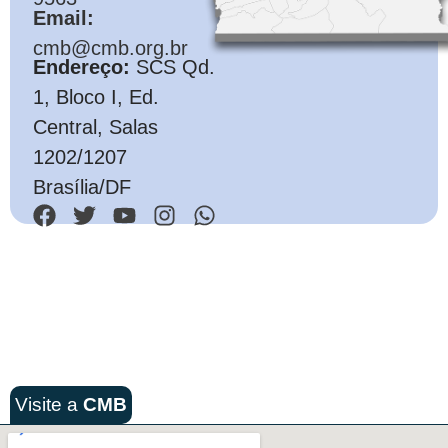
Email:
cmb@cmb.org.br
Endereço:
SCS Qd.
1, Bloco I, Ed.
Central, Salas
1202/1207
Brasília/DF
Visite a
CMB