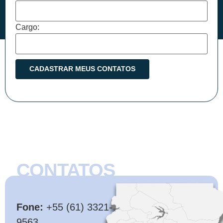
Cargo:
CONTATOS
CMB
Fone:
+55 (61) 3321-
9563