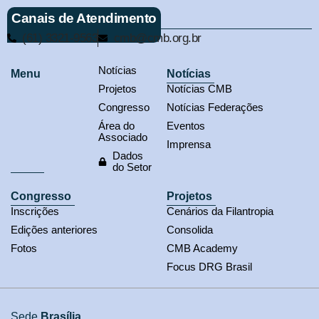
Canais de Atendimento
(61) 3321-9563
cmb@cmb.org.br
Notícias
Menu
Notícias
Projetos
Notícias CMB
Congresso
Notícias Federações
Área do
Eventos
Associado
Imprensa
Dados
do Setor
Congresso
Projetos
Inscrições
Cenários da Filantropia
Edições anteriores
Consolida
Fotos
CMB Academy
Focus DRG Brasil
Sede
Brasília