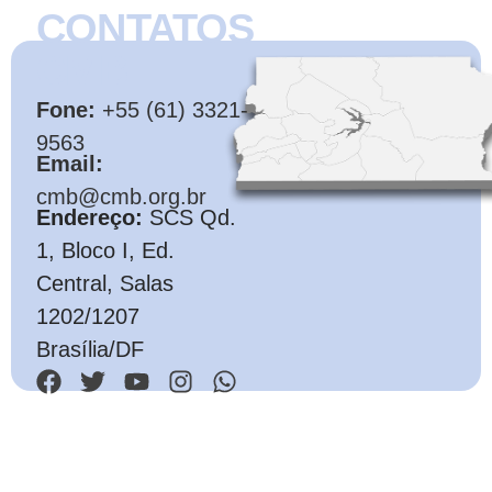
CONTATOS
CMB
Fone:
+55 (61) 3321-
9563
Email:
cmb@cmb.org.br
Endereço:
SCS Qd.
1, Bloco I, Ed.
Central, Salas
1202/1207
Brasília/DF