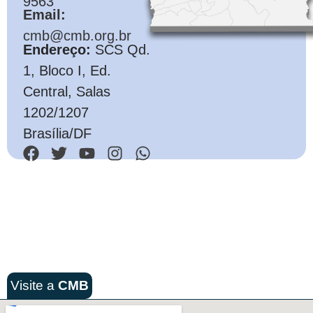
9563
Email:
cmb@cmb.org.br
Endereço:
SCS Qd.
1, Bloco I, Ed.
Central, Salas
1202/1207
Brasília/DF
Visite a
CMB