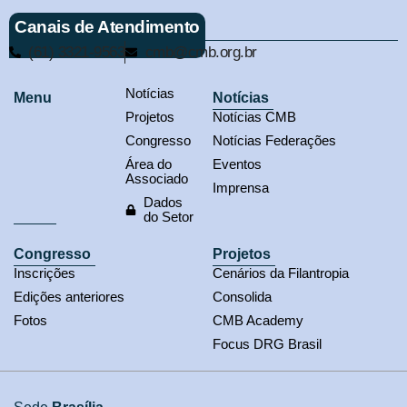
Canais de Atendimento
(61) 3321-9563
cmb@cmb.org.br
Notícias
Menu
Notícias
Projetos
Notícias CMB
Congresso
Notícias Federações
Área do
Eventos
Associado
Imprensa
Dados
do Setor
Congresso
Projetos
Inscrições
Cenários da Filantropia
Edições anteriores
Consolida
Fotos
CMB Academy
Focus DRG Brasil