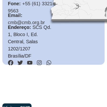
Fone:
+55 (61) 3321-
9563
Email:
cmb@cmb.org.br
Endereço:
SCS Qd.
1, Bloco I, Ed.
Central, Salas
1202/1207
Brasília/DF