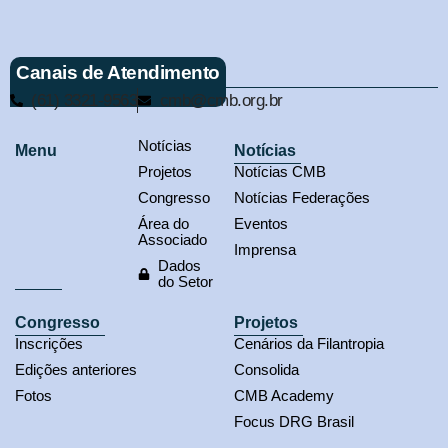
Canais de Atendimento
(61) 3321-9563
cmb@cmb.org.br
Notícias
Menu
Notícias
Projetos
Notícias CMB
Congresso
Notícias Federações
Área do
Eventos
Associado
Imprensa
Dados
do Setor
Congresso
Projetos
Inscrições
Cenários da Filantropia
Edições anteriores
Consolida
Fotos
CMB Academy
Focus DRG Brasil