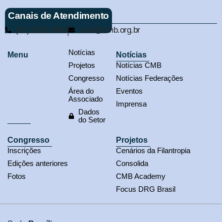
Canais de Atendimento
(61) 3321-9563
cmb@cmb.org.br
Notícias
Menu
Notícias
Projetos
Notícias CMB
Congresso
Notícias Federações
Área do
Eventos
Associado
Imprensa
Dados
do Setor
Congresso
Projetos
Inscrições
Cenários da Filantropia
Edições anteriores
Consolida
Fotos
CMB Academy
Focus DRG Brasil