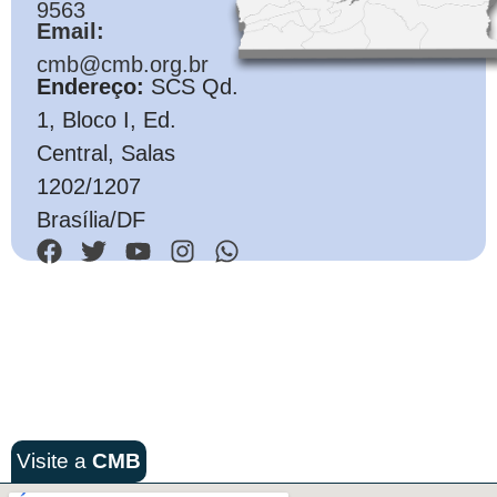
9563
Email:
cmb@cmb.org.br
Endereço:
SCS Qd.
1, Bloco I, Ed.
Central, Salas
1202/1207
Brasília/DF
Visite a
CMB