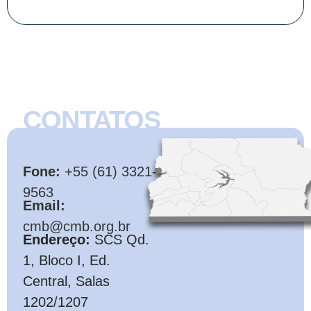
CONTATOS
CMB
Fone:
+55 (61) 3321-
9563
Email:
cmb@cmb.org.br
Endereço:
SCS Qd.
1, Bloco I, Ed.
Central, Salas
1202/1207