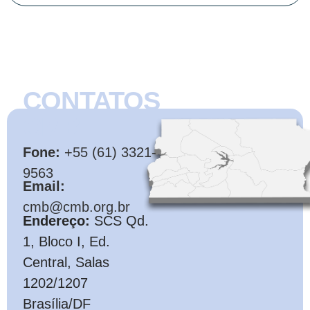
CONTATOS
CMB
Fone:
+55 (61) 3321-
9563
Email:
cmb@cmb.org.br
Endereço:
SCS Qd.
1, Bloco I, Ed.
Central, Salas
1202/1207
Brasília/DF