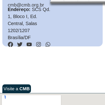
cmb@cmb.org.br
Endereço:
SCS Qd.
1, Bloco I, Ed.
Central, Salas
1202/1207
Brasília/DF
Visite a
CMB