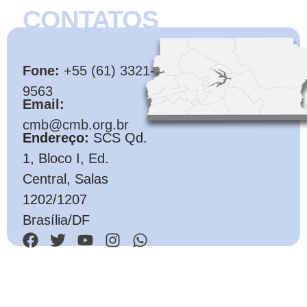
CONTATOS
CMB
Fone:
+55 (61) 3321-
9563
Email:
cmb@cmb.org.br
Endereço:
SCS Qd.
1, Bloco I, Ed.
Central, Salas
1202/1207
Brasília/DF