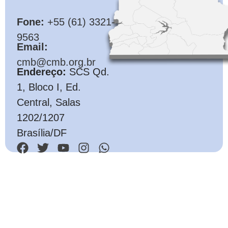
CMB
Fone:
+55 (61) 3321-
9563
Email:
cmb@cmb.org.br
Endereço:
SCS Qd.
1, Bloco I, Ed.
Central, Salas
1202/1207
Brasília/DF