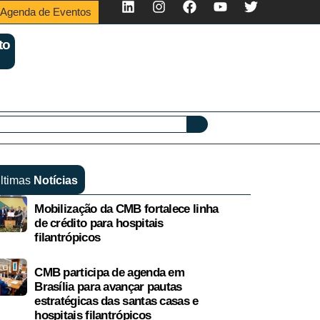
Agenda de Eventos
to
ltimas
Notícias
Mobilização da CMB fortalece linha
de crédito para hospitais
filantrópicos
CMB participa de agenda em
Brasília para avançar pautas
estratégicas das santas casas e
hospitais filantrópicos