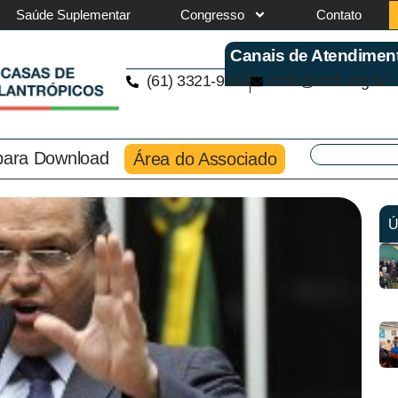
Saúde Suplementar
Congresso
Contato
Canais de Atendimen
(61) 3321-9563
cmb@cmb.org.br
 para Download
Área do Associado
Ú