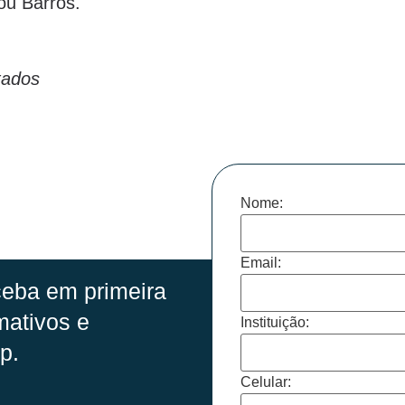
ou Barros.
tados
Nome:
Email:
eba em primeira
mativos e
Instituição:
p.
Celular: