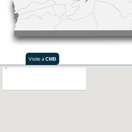
Visite a
CMB