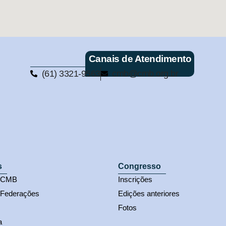
Canais de Atendimento
(61) 3321-9563
cmb@cmb.org.br
s
Congresso
s CMB
Inscrições
 Federações
Edições anteriores
Fotos
a