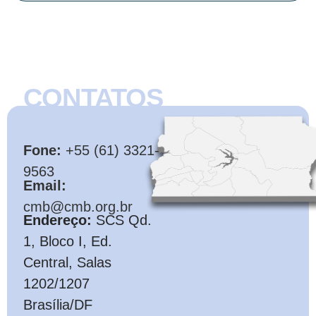
CONTATOS
CMB
Fone:
+55 (61) 3321-
9563
Email:
cmb@cmb.org.br
Endereço:
SCS Qd.
1, Bloco I, Ed.
Central, Salas
1202/1207
Brasília/DF