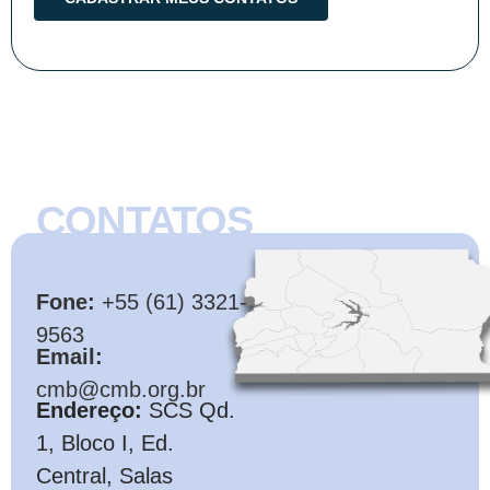
CONTATOS
CMB
Fone:
+55 (61) 3321-
9563
Email:
cmb@cmb.org.br
Endereço:
SCS Qd.
1, Bloco I, Ed.
Central, Salas