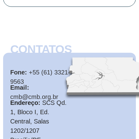
CONTATOS
CMB
Fone:
+55 (61) 3321-
9563
Email:
cmb@cmb.org.br
Endereço:
SCS Qd.
1, Bloco I, Ed.
Central, Salas
1202/1207