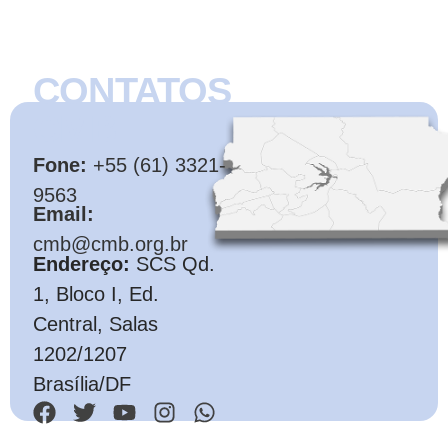
CONTATOS
CMB
Fone:
+55 (61) 3321-
9563
Email:
cmb@cmb.org.br
Endereço:
SCS Qd.
1, Bloco I, Ed.
Central, Salas
1202/1207
Brasília/DF