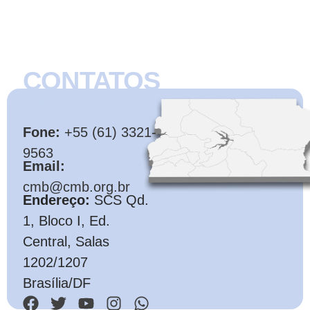
CONTATOS
CMB
Fone:
+55 (61) 3321-
9563
Email:
cmb@cmb.org.br
Endereço:
SCS Qd.
1, Bloco I, Ed.
Central, Salas
1202/1207
Brasília/DF