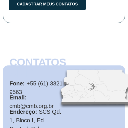
CONTATOS
CMB
Fone:
+55 (61) 3321-
9563
Email:
cmb@cmb.org.br
Endereço:
SCS Qd.
1, Bloco I, Ed.