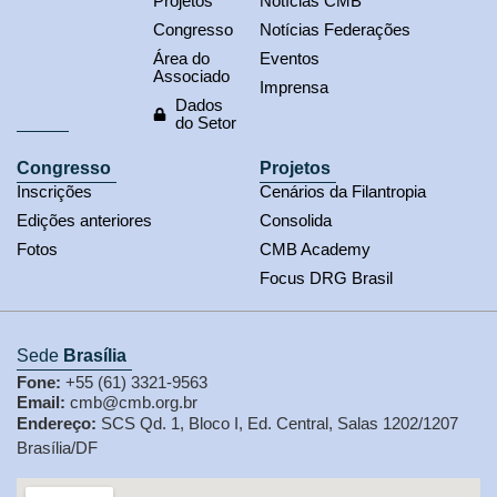
Projetos
Notícias CMB
Congresso
Notícias Federações
Área do
Eventos
Associado
Imprensa
Dados
do Setor
Congresso
Projetos
Inscrições
Cenários da Filantropia
Edições anteriores
Consolida
Fotos
CMB Academy
Focus DRG Brasil
Sede
Brasília
Fone:
+55 (61) 3321-9563
Email:
cmb@cmb.org.br
Endereço:
SCS Qd. 1, Bloco I, Ed. Central, Salas 1202/1207
Brasília/DF