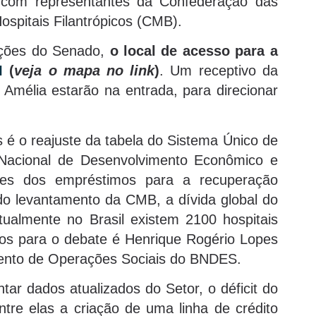
o com representantes da Confederação das
spitais Filantrópicos (CMB).
ções do Senado,
o local de acesso para a
I
(
veja o mapa no link
)
. Um receptivo da
mélia estarão na entrada, para direcionar
 é o reajuste da tabela do Sistema Único de
Nacional de Desenvolvimento Econômico e
es dos empréstimos para a recuperação
o levantamento da CMB, a dívida global do
tualmente no Brasil existem 2100 hospitais
dos para o debate é Henrique Rogério Lopes
mento de Operações Sociais do BNDES.
ar dados atualizados do Setor, o déficit do
ntre elas a criação de uma linha de crédito