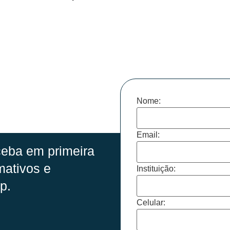
Nome:
Email:
eba em primeira
mativos e
Instituição:
p.
Celular: