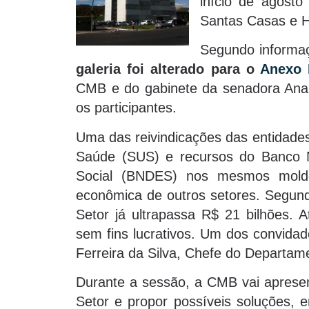
início de agost
Santas Casas e Ho
Segundo informa
galeria foi alterado para o
Anexo 
CMB e do gabinete da senadora Ana A
os participantes.
Uma das reivindicações das entidades
Saúde (SUS) e recursos do Banco 
Social (BNDES) nos mesmos mold
econômica de outros setores. Segund
Setor já ultrapassa R$ 21 bilhões. A
sem fins lucrativos. Um dos convida
Ferreira da Silva, Chefe do Departa
Durante a sessão, a CMB vai apresent
Setor e propor possíveis soluções, e