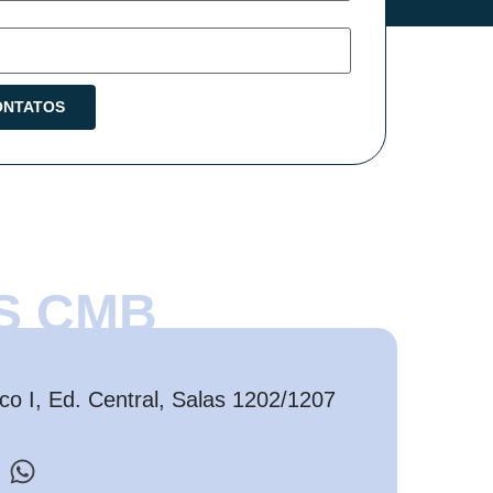
S CMB
o I, Ed. Central, Salas 1202/1207