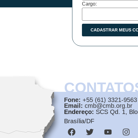
Cargo:
CONTATO
Fone:
+55 (61) 3321-9563
Email:
cmb@cmb.org.br
Endereço:
SCS Qd. 1, Bloc
Brasília/DF