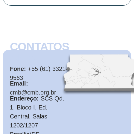
CONTATOS
CMB
Fone:
+55 (61) 3321-
9563
Email:
cmb@cmb.org.br
Endereço:
SCS Qd.
1, Bloco I, Ed.
Central, Salas
1202/1207