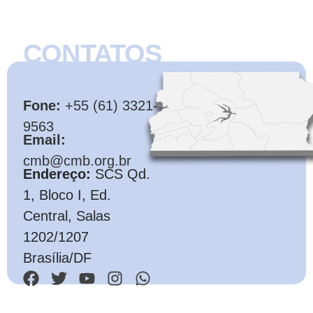
CONTATOS
CMB
Fone:
+55 (61) 3321-
9563
Email:
cmb@cmb.org.br
Endereço:
SCS Qd.
1, Bloco I, Ed.
Central, Salas
1202/1207
Brasília/DF