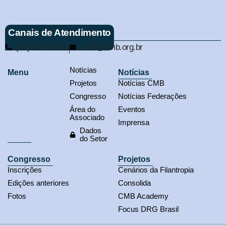
Canais de Atendimento
(61) 3321-9563
cmb@cmb.org.br
Notícias
Menu
Notícias
Projetos
Notícias CMB
Congresso
Notícias Federações
Área do
Eventos
Associado
Imprensa
Dados
do Setor
Congresso
Projetos
Inscrições
Cenários da Filantropia
Edições anteriores
Consolida
Fotos
CMB Academy
Focus DRG Brasil