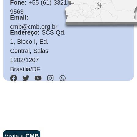
Fone:
+55 (61) 3321-
9563
Email:
cmb@cmb.org.br
Endereço:
SCS Qd.
1, Bloco I, Ed.
Central, Salas
1202/1207
Brasília/DF
Visite a
CMB