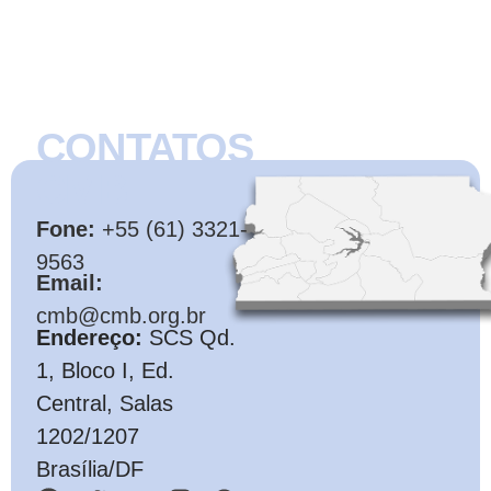
CONTATOS
CMB
Fone:
+55 (61) 3321-
9563
Email:
cmb@cmb.org.br
Endereço:
SCS Qd.
1, Bloco I, Ed.
Central, Salas
1202/1207
Brasília/DF