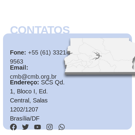
CONTATOS
CMB
Fone:
+55 (61) 3321-
9563
Email:
cmb@cmb.org.br
Endereço:
SCS Qd.
1, Bloco I, Ed.
Central, Salas
1202/1207
Brasília/DF