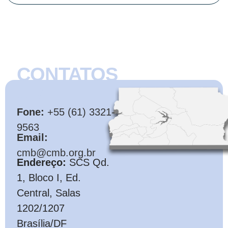
CONTATOS
CMB
Fone:
+55 (61) 3321-
9563
Email:
cmb@cmb.org.br
Endereço:
SCS Qd.
1, Bloco I, Ed.
Central, Salas
1202/1207
Brasília/DF