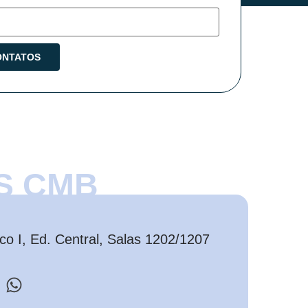
S CMB
o I, Ed. Central, Salas 1202/1207