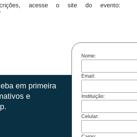
crições, acesse o site do evento:
/
Nome:
Email:
eba em primeira
mativos e
Instituição:
p.
Celular:
Cargo: