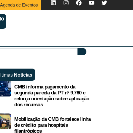
Agenda de Eventos
to
ltimas
Notícias
CMB informa pagamento da
segunda parcela da PT nº 9.760 e
reforça orientação sobre aplicação
dos recursos
Mobilização da CMB fortalece linha
de crédito para hospitais
filantrópicos