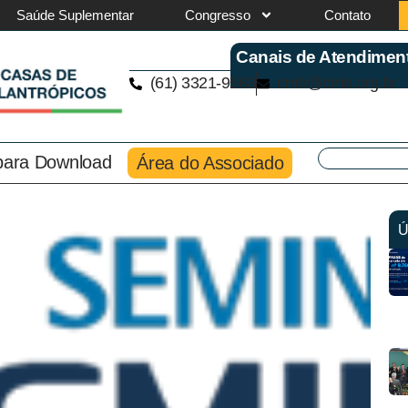
Saúde Suplementar
Congresso
Contato
Canais de Atendimen
(61) 3321-9563
cmb@cmb.org.br
 para Download
Área do Associado
Ú