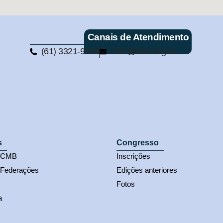
Canais de Atendimento
(61) 3321-9563
cmb@cmb.org.br
s
Congresso
s CMB
Inscrições
 Federações
Edições anteriores
Fotos
a