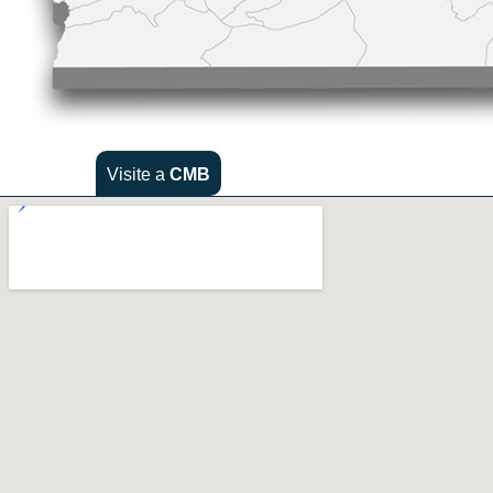
Visite a
CMB