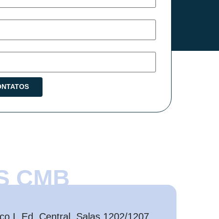
S CMB
o I, Ed. Central, Salas 1202/1207