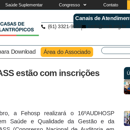
Saúde Suplementar
Congresso
Contato
Canais de Atendimen
(61) 3321-9563
cmb@cmb.org.br
 para Download
Área do Associado
S estão com inscrições
Ú
bro, a Fehosp realizará o 16ºAUDHOSP
a em Saúde e Qualidade da Gestão e da
HASS (Congresso Nacional de Auditoria em