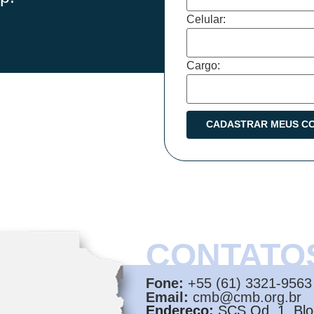
Celular:
Cargo:
CONTATO
Fone:
+55 (61) 3321-9563
Email:
cmb@cmb.org.br
Endereço:
SCS Qd. 1, Bloc