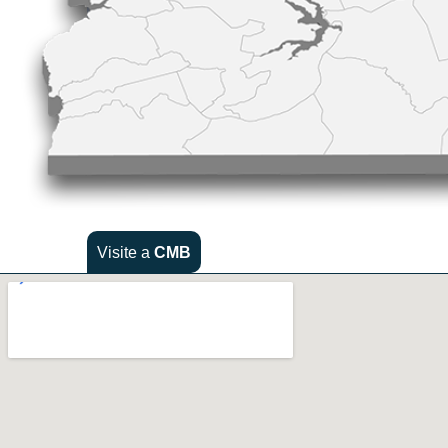
Visite a
CMB