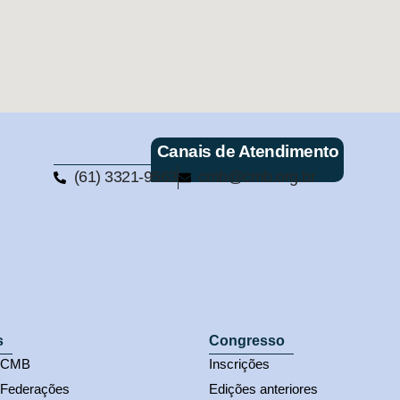
Canais de Atendimento
(61) 3321-9563
cmb@cmb.org.br
s
Congresso
s CMB
Inscrições
 Federações
Edições anteriores