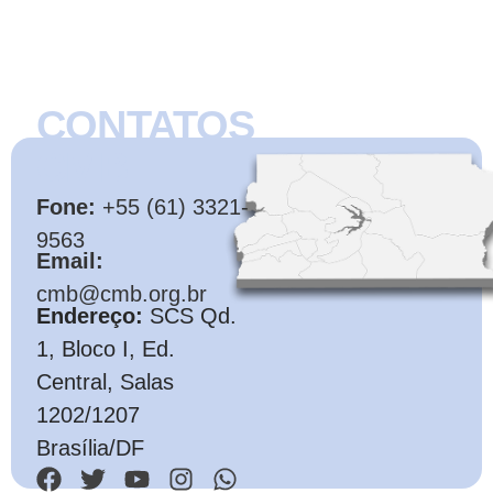
CONTATOS
CMB
Fone:
+55 (61) 3321-
9563
Email:
cmb@cmb.org.br
Endereço:
SCS Qd.
1, Bloco I, Ed.
Central, Salas
1202/1207
Brasília/DF