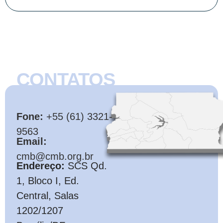
CONTATOS
CMB
Fone:
+55 (61) 3321-
9563
Email:
cmb@cmb.org.br
Endereço:
SCS Qd.
1, Bloco I, Ed.
Central, Salas
1202/1207