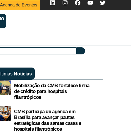
Agenda de Eventos
to
ltimas
Notícias
Mobilização da CMB fortalece linha
de crédito para hospitais
filantrópicos
CMB participa de agenda em
Brasília para avançar pautas
estratégicas das santas casas e
hospitais filantrópicos