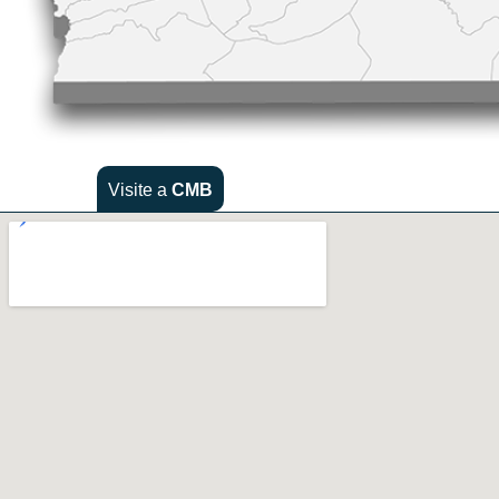
Visite a
CMB