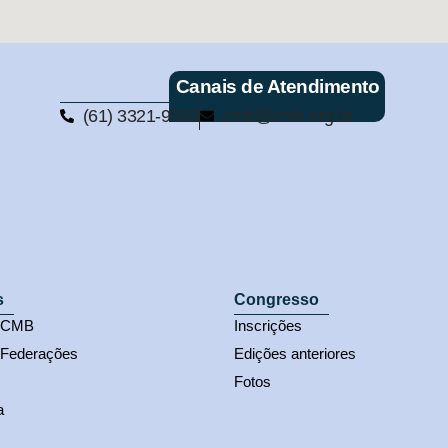
Canais de Atendimento
(61) 3321-9563
cmb@cmb.org.br
s
Congresso
s CMB
Inscrições
 Federações
Edições anteriores
Fotos
a