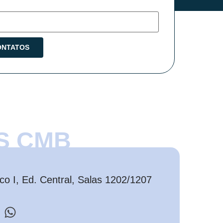
S CMB
o I, Ed. Central, Salas 1202/1207