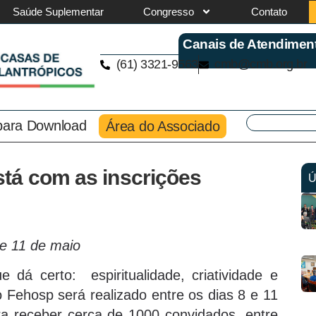
Saúde Suplementar
Congresso
Contato
Canais de Atendimen
(61) 3321-9563
cmb@cmb.org.br
 para Download
Área do Associado
tá com as inscrições
Ú
 e 11 de maio
dá certo: espiritualidade, criatividade e
 Fehosp será realizado entre os dias 8 e 11
a receber cerca de 1000 convidados, entre