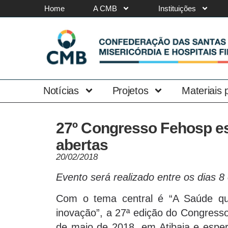
Home
A CMB
Instituições
Notícias
Projetos
Materiais
27º Congresso Fehosp es
abertas
20/02/2018
Evento será realizado entre os dias 8
Com o tema central é “A Saúde que 
inovação”, a 27ª edição do Congresso
de maio de 2018, em Atibaia e esper