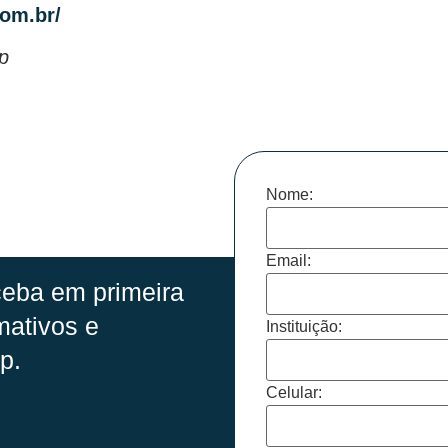
com.br/
p
Nome:
Email:
eba em primeira
mativos e
Instituição:
p.
Celular: