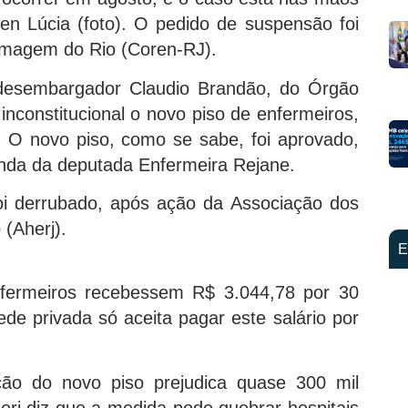
en Lúcia (foto). O pedido de suspensão foi
ermagem do Rio (Coren-RJ).
desembargador Claudio Brandão, do Órgão
inconstitucional o novo piso de enfermeiros,
. O novo piso, como se sabe, foi aprovado,
nda da deputada Enfermeira Rejane.
foi derrubado, após ação da Associação dos
 (Aherj).
E
fermeiros recebessem R$ 3.044,78 por 30
de privada só aceita pagar este salário por
ão do novo piso prejudica quase 300 mil
erj diz que a medida pode quebrar hospitais