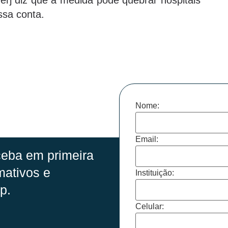
ssa conta.
Nome:
Email:
eba em primeira
mativos e
Instituição:
p.
Celular: