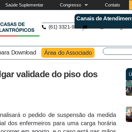
Saúde Suplementar
Congresso
Contato
Canais de Atendimen
(61) 3321-9563
cmb@cmb.org.br
 para Download
Área do Associado
lgar validade do piso dos
Ú
nalisará o pedido de suspensão da medida
ial dos enfermeiros para uma carga horária
ocorrer em agosto, e o caso está nas mãos