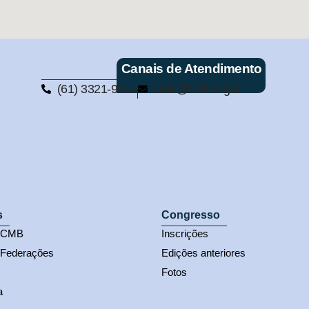
Canais de Atendimento
(61) 3321-9563
cmb@cmb.org.br
s
Congresso
s CMB
Inscrições
 Federações
Edições anteriores
Fotos
a