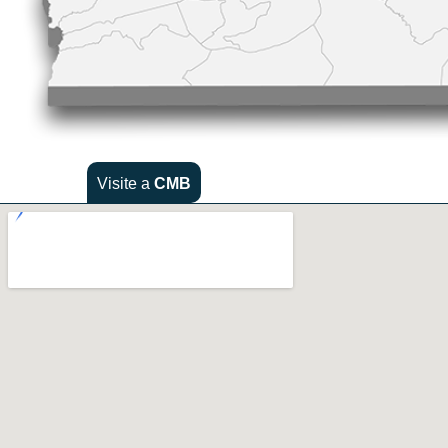
Visite a
CMB