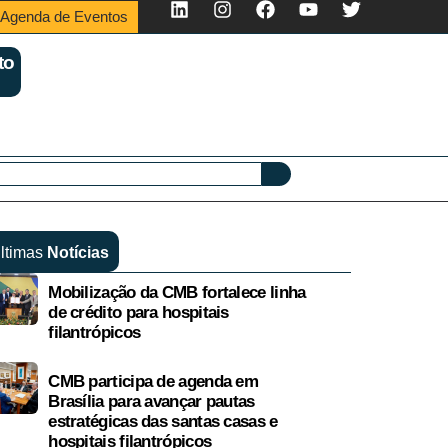
Agenda de Eventos
to
ltimas
Notícias
Mobilização da CMB fortalece linha
de crédito para hospitais
filantrópicos
CMB participa de agenda em
Brasília para avançar pautas
estratégicas das santas casas e
hospitais filantrópicos