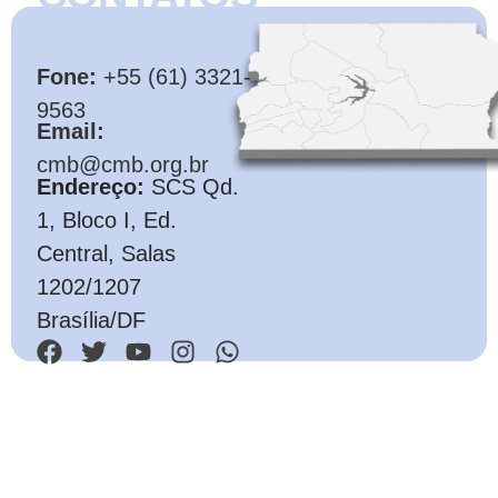
CMB
Fone:
+55 (61) 3321-
9563
Email:
cmb@cmb.org.br
Endereço:
SCS Qd.
1, Bloco I, Ed.
Central, Salas
1202/1207
Brasília/DF