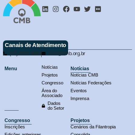
Canais de Atendimento
(61) 3321-9563
cmb@cmb.org.br
Notícias
Menu
Notícias
Projetos
Notícias CMB
Congresso
Notícias Federações
Área do
Eventos
Associado
Imprensa
Dados
do Setor
Congresso
Projetos
Inscrições
Cenários da Filantropia
Edições anteriores
Consolida