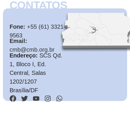
CONTATOS
CMB
Fone:
+55 (61) 3321-
9563
Email:
cmb@cmb.org.br
Endereço:
SCS Qd.
1, Bloco I, Ed.
Central, Salas
1202/1207
Brasília/DF