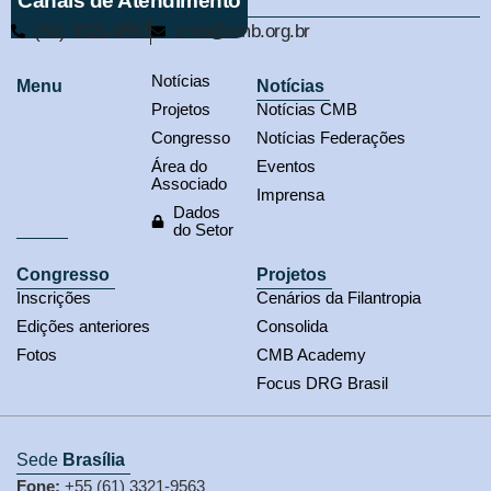
Canais de Atendimento
(61) 3321-9563
cmb@cmb.org.br
Notícias
Menu
Notícias
Projetos
Notícias CMB
Congresso
Notícias Federações
Área do
Eventos
Associado
Imprensa
Dados
do Setor
Congresso
Projetos
Inscrições
Cenários da Filantropia
Edições anteriores
Consolida
Fotos
CMB Academy
Focus DRG Brasil
Sede
Brasília
Fone:
+55 (61) 3321-9563