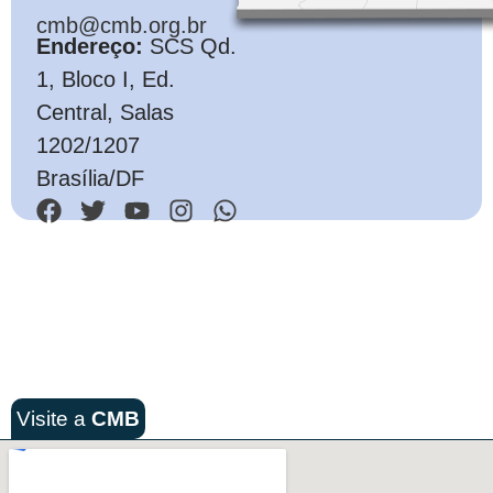
cmb@cmb.org.br
Endereço:
SCS Qd.
1, Bloco I, Ed.
Central, Salas
1202/1207
Brasília/DF
Visite a
CMB