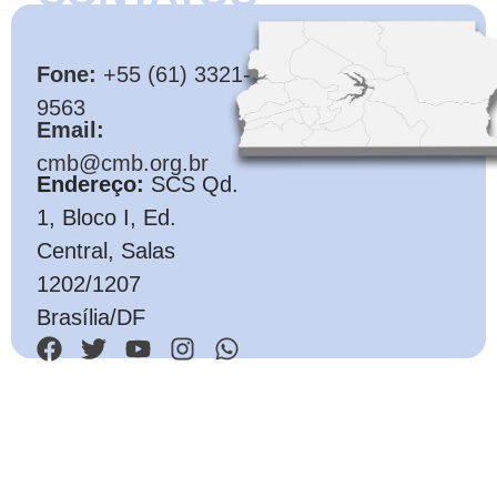
CMB
Fone:
+55 (61) 3321-
9563
Email:
cmb@cmb.org.br
Endereço:
SCS Qd.
1, Bloco I, Ed.
Central, Salas
1202/1207
Brasília/DF