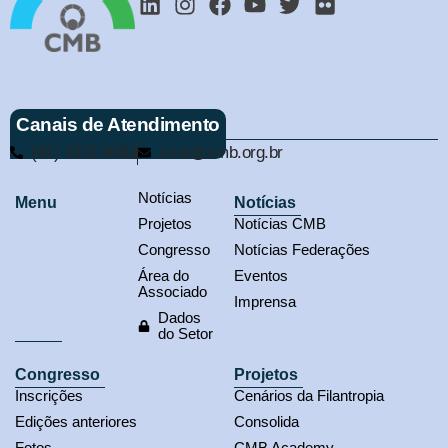
Canais de Atendimento
(61) 3321-9563
cmb@cmb.org.br
Notícias
Menu
Notícias
Projetos
Notícias CMB
Congresso
Notícias Federações
Área do
Eventos
Associado
Imprensa
Dados
do Setor
Congresso
Projetos
Inscrições
Cenários da Filantropia
Edições anteriores
Consolida
Fotos
CMB Academy