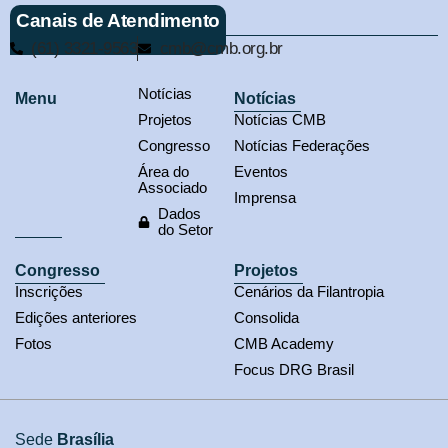
Canais de Atendimento
(61) 3321-9563
cmb@cmb.org.br
Notícias
Menu
Notícias
Projetos
Notícias CMB
Congresso
Notícias Federações
Área do
Eventos
Associado
Imprensa
Dados
do Setor
Congresso
Projetos
Inscrições
Cenários da Filantropia
Edições anteriores
Consolida
Fotos
CMB Academy
Focus DRG Brasil
Sede
Brasília