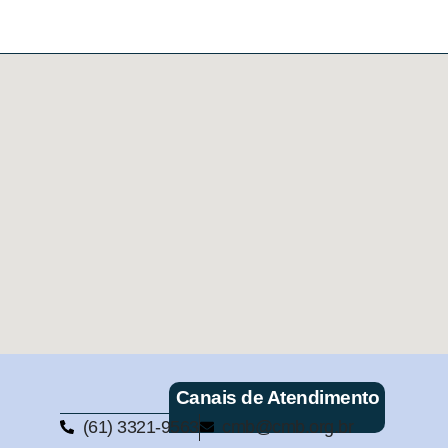
Canais de Atendimento
(61) 3321-9563
cmb@cmb.org.br