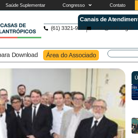
Saúde Suplementar
Congresso
Contato
Canais de Atendimen
(61) 3321-9563
cmb@cmb.org.br
 para Download
Área do Associado
Ú