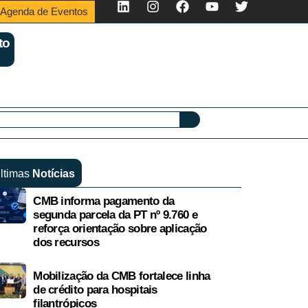
Agenda de Eventos
to
ltimas
Notícias
CMB informa pagamento da
segunda parcela da PT nº 9.760 e
reforça orientação sobre aplicação
dos recursos
Mobilização da CMB fortalece linha
de crédito para hospitais
filantrópicos