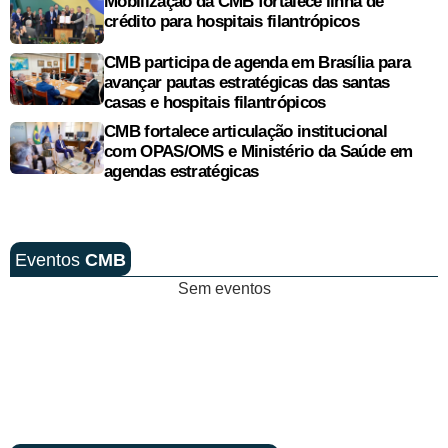
Mobilização da CMB fortalece linha de
crédito para hospitais filantrópicos
CMB participa de agenda em Brasília para
avançar pautas estratégicas das santas
casas e hospitais filantrópicos
CMB fortalece articulação institucional
com OPAS/OMS e Ministério da Saúde em
agendas estratégicas
Eventos
CMB
Sem eventos