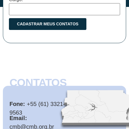
CONTATOS
CMB
Fone:
+55 (61) 3321-
9563
Email:
cmb@cmb.org.br