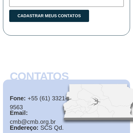
CONTATOS
CMB
Fone:
+55 (61) 3321-
9563
Email:
cmb@cmb.org.br
Endereço:
SCS Qd.