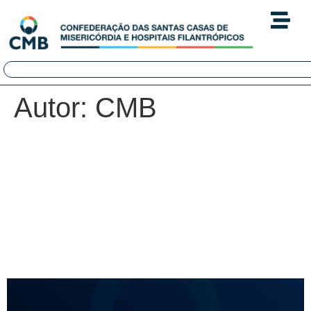
Autor:
CMB
CMB integra Grupo de
Trabalho do Ministério da
Saúde sobre
operacionalização das
emendas parlamentares