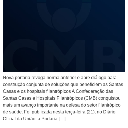
Nova portaria revoga norma anterior e abre diálogo para
construção conjunta de soluções que beneficiem as Santas
Casas e os hospitais filantrópicos A Confederação das
Santas Casas e Hospitais Filantrópicos (CMB) conquistou
mais um avanço importante na defesa do setor filantrópico
de saúde. Foi publicada nesta terça-feira (21), no Diário
Oficial da União, a Portaria […]