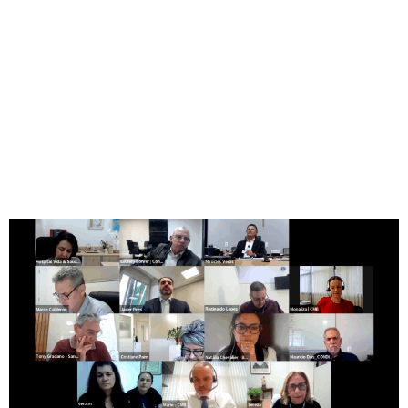
54ª Reunião do Conselho
Consultivo aprofunda
discussões sobre o programa
“Agora Tem Especialistas” e o
novo cenário das emendas
parlamentares