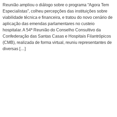
Reunião ampliou o diálogo sobre o programa “Agora Tem
Especialistas”, colheu percepções das instituições sobre
viabilidade técnica e financeira, e tratou do novo cenário de
aplicação das emendas parlamentares no custeio
hospitalar. A 54ª Reunião do Conselho Consultivo da
Confederação das Santas Casas e Hospitais Filantrópicos
(CMB), realizada de forma virtual, reuniu representantes de
diversas […]
CMB divulga programação
oficial e nomes dos
palestrantes do 33º
Congresso Nacional das
Santas Casas e Hospitais
Filantrópicos