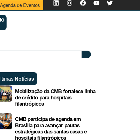
Agenda de Eventos
to
ltimas
Notícias
Mobilização da CMB fortalece linha
de crédito para hospitais
filantrópicos
CMB participa de agenda em
Brasília para avançar pautas
estratégicas das santas casas e
hospitais filantrópicos