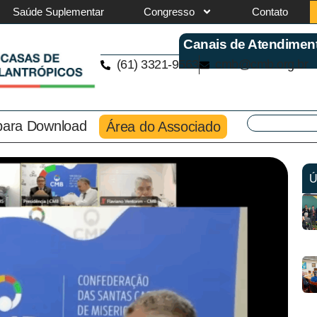
Saúde Suplementar
Congresso
Contato
Canais de Atendimen
(61) 3321-9563
cmb@cmb.org.br
 para Download
Área do Associado
Ú