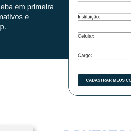
eba em primeira
mativos e
Instituição:
p.
Celular:
Cargo: