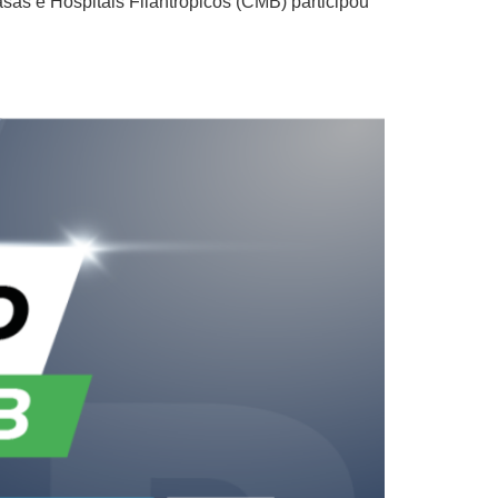
as e Hospitais Filantrópicos (CMB) participou
5