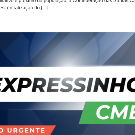
itativo e próximo da população, a Confederação das Santas Cas
“Descentralização do […]
ana de 8 a 12 de julho de 202