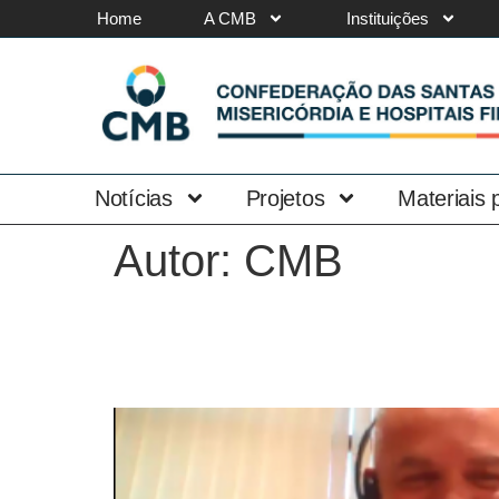
Home
A CMB
Instituições
Notícias
Projetos
Materiais
Autor:
CMB
CMB On-line discute Re
presença do Ministério