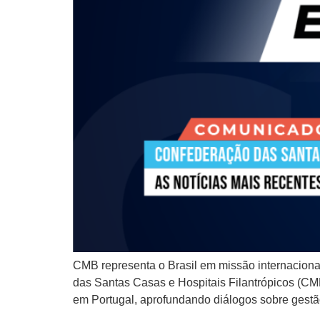
CMB representa o Brasil em missão internaciona
das Santas Casas e Hospitais Filantrópicos (CMB
em Portugal, aprofundando diálogos sobre gestão