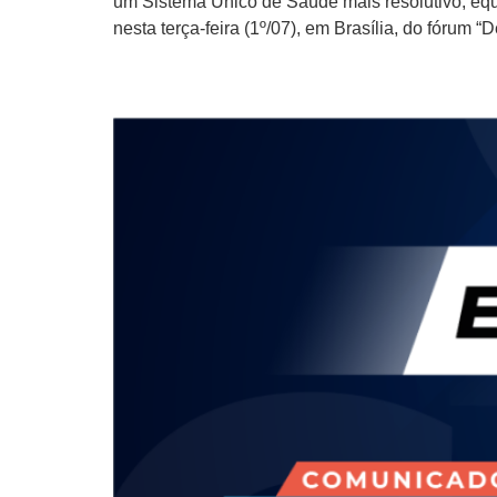
um Sistema Único de Saúde mais resolutivo, equ
nesta terça-feira (1º/07), em Brasília, do fórum 
Expressinho CMB – Sem