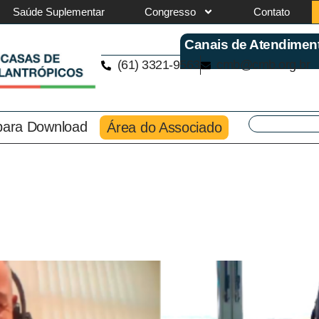
Saúde Suplementar
Congresso
Contato
Canais de Atendimen
(61) 3321-9563
cmb@cmb.org.br
 para Download
Área do Associado
sidência Médica e Provimento 
 da Saúde