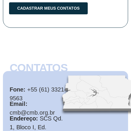
CONTATOS
CMB
Fone:
+55 (61) 3321-
9563
Email:
cmb@cmb.org.br
Endereço:
SCS Qd.
1, Bloco I, Ed.